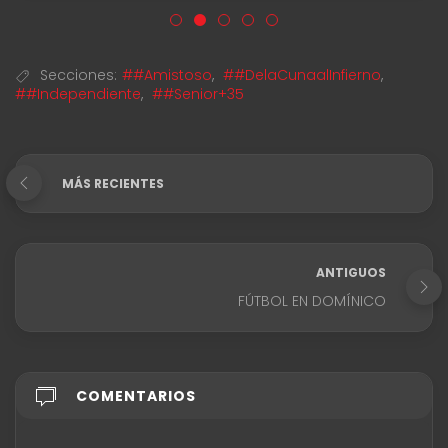
Secciones:
##Amistoso
,
##DelaCunaalInfierno
,
##Independiente
,
##Senior+35
MÁS RECIENTES
ANTIGUOS
FÚTBOL EN DOMÍNICO
COMENTARIOS