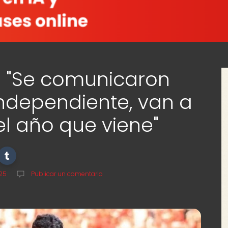
k: "Se comunicaron
ndependiente, van a
l año que viene"
025
Publicar un comentario