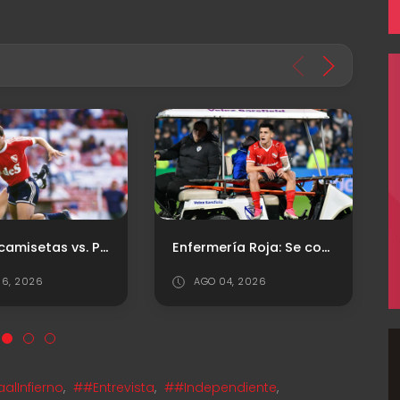
Ambas camisetas vs. Platense
Enfermería Roja: Se conoció la lesión de Leo Godoy
6, 2026
AGO 04, 2026
lInfierno
,
##Entrevista
,
##Independiente
,