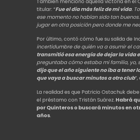
También mencionó aquella victoria en el Ci
titular: “
Fue el día más feliz de mi vida
. T
ese momento no habían sido tan buenos. Es
jugar en otra posición pero donde me nec
Por último, contó cómo fue su salida de In
incertidumbre de quién va a asumir el c
transmitió esa energía de dejar la vida 
preguntaba cómo estaba mi familia, yo,
dijo que el año siguiente no iba a tener 
que vaya a buscar minutos a otro club
”,
La realidad es que Patricio Ostachuk debe 
el préstamo con Tristán Suárez.
Habrá que
por Quinteros o buscará minutos en o
años
.