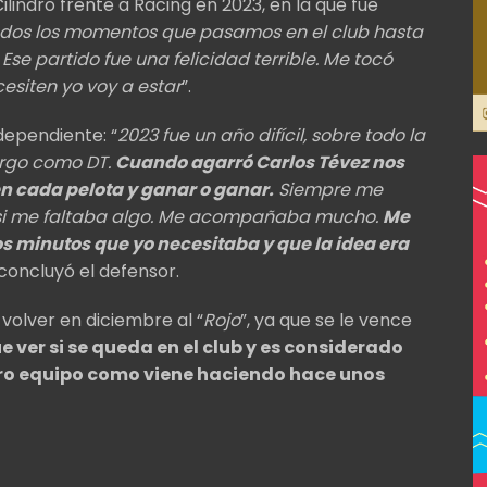
lindro frente a Racing en 2023, en la que fue
odos los momentos que pasamos en el club hasta
e partido fue una felicidad terrible. Me tocó
esiten yo voy a estar
”.
dependiente: “
2023 fue un año difícil, sobre todo la
argo como DT.
Cuando agarró Carlos Tévez nos
en cada pelota y ganar o ganar.
Siempre me
 si me faltaba algo. Me acompañaba mucho.
Me
los minutos que yo necesitaba y que la idea era
 concluyó el defensor.
volver en diciembre al “
Rojo
”, ya que se le vence
 ver si se queda en el club y es considerado
tro equipo como viene haciendo hace unos