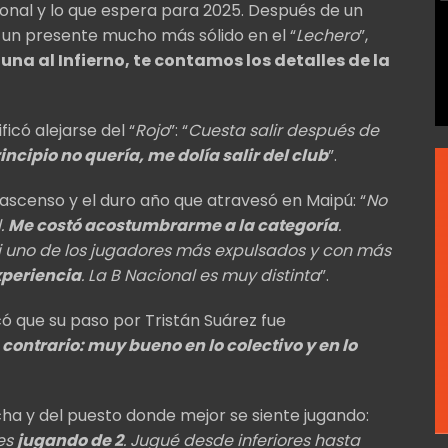
sonal y lo que espera para 2025. Después de un
 un presente mucho más sólido en el “
Lechero
”,
una al Infierno, te contamos los detalles de la
ificó alejarse del “
Rojo
”: “
Cuesta salir después de
rincipio no quería, me dolía salir del club
”.
 ascenso y el duro año que atravesó en Maipú: “
No
l.
Me costó acostumbrarme a la categoría
.
fui uno de los jugadores más expulsados y con más
xperiencia
. La B Nacional es muy distinta
”.
có que su paso por Tristán Suárez fue
o contrario: muy bueno en lo colectivo y en lo
ha y del puesto donde mejor se siente jugando:
es
jugando de 2
. Jugué desde inferiores hasta