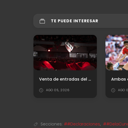
TE PUEDE INTERESAR
Venta de entradas del "Rojo" vs. Platense
AGO 05, 2026
AGO 0
Secciones:
##Declaraciones
,
##DelaCunaa