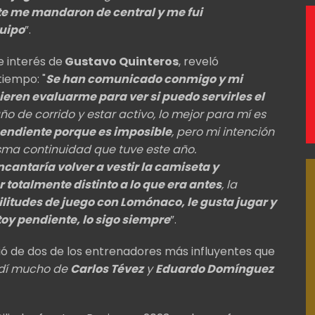
e me mandaron de central y me fui
uipo
”.
e interés de
Gustavo Quinteros
, reveló
iempo: "
Se han comunicado conmigo y mi
eren evaluarme para ver si puedo servirles el
ño de corrido y estar activo, lo mejor para mí es
ependiente porque es imposible
, pero mi intención
isma continuidad que tuve este año.
cantaría volver a vestir la camiseta y
 totalmente distinto a lo que era antes
, la
litudes de juego con Lomónaco, le gusta jugar y
toy pendiente, lo sigo siempre
”.
ó de dos de los entrenadores más influyentes que
dí mucho de
Carlos Tévez
y
Eduardo Domínguez