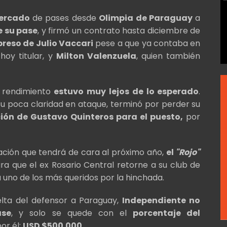
ercado
de pases desde
Olimpia de Paraguay
a
e su pase
, y firmó un contrato hasta diciembre de
reso de Julio Vaccari
pese a que ya contaba en
 hoy titular, y
Milton Valenzuela
, quien también
u rendimiento
estuvo muy lejos de lo esperado
.
 su poca claridad en ataque, terminó por perder su
ción de Gustavo Quinteros para el puesto,
por
ración que tendrá de cara al próximo año,
el
"Rojo"
a que el ex Rosario Central retorne a su club de
a uno de los más queridos por la hinchada.
uelta del defensor a Paraguay,
Independiente no
ase
, y solo se quede con el
porcentaje del
or él:
USD $500.000.