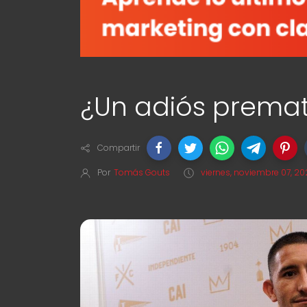
¿Un adiós prema
Compartir
Por
Tomás Gouts
viernes, noviembre 07, 2