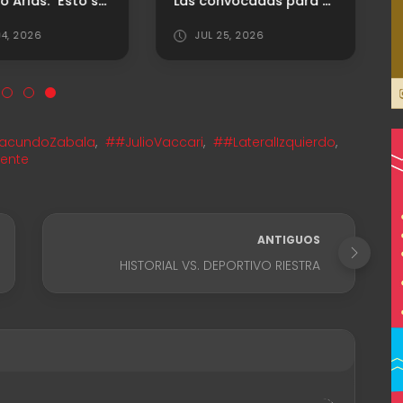
Santiago Arias: "Esto se define en los detalles"
Las convocadas para el debut en el Clausura
4, 2026
JUL 25, 2026
acundoZabala
,
##JulioVaccari
,
##LateralIzquierdo
,
ente
ANTIGUOS
HISTORIAL VS. DEPORTIVO RIESTRA