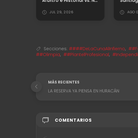
Horas decisivas: ¿Será el último partido de Kevin Lomónaco en el Rojo?
Árbitro e Historial vs. Newell's
JUL 29, 2026
AGO 0
Secciones:
####DeLaCunaAlInfierno
,
##F
##Olimpia
,
##PlantelProfesional
,
#Independi
MÁS RECIENTES
LA RESERVA YA PIENSA EN HURACÁN
COMENTARIOS