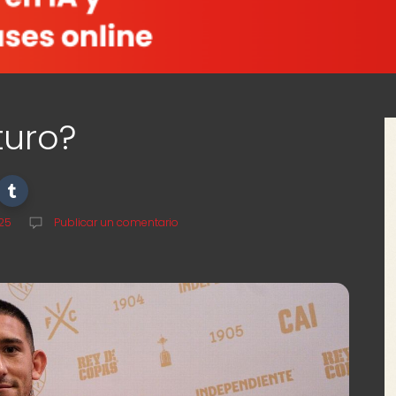
turo?
025
Publicar un comentario