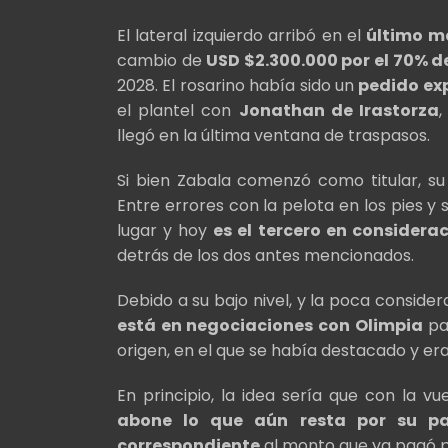
El lateral izquierdo arribó en el
último m
cambio de
USD $2.300.000 por el 70% d
2028. El rosarino había sido un
pedido exp
el plantel con
Jonathan de Irastorza
,
llegó en la última ventana de traspasos.
Si bien Zabala comenzó como titular, s
Entre errores con la pelota en los pies y
lugar y hoy
es el tercero en considera
detrás de los dos antes mencionados.
Debido a su bajo nivel, y la poca conside
está en negociaciones con Olimpia
par
origen, en el que se había destacado y er
En principio, la idea sería que con la v
abone lo que aún resta por su p
correspondiente
al monto que ya pagó p