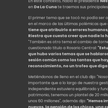
En este contexto, habló el presidente
Nés
en
De La Cuna
te traemos sus principale
El primer tema que se tocó no podía ser o
en el marco de las últimas polémicas que 
tiene que atribuirlo a errores humano
Riestra que cuesta creer que nadie lo ha
"También es otro tema el cambio de torneo
cuestionado titulo a Rosario Central:
"Est
que hubo varios temas que se hablaro
sesión común como las tantas que hay
reconocimiento, no un trofeo que dig
Metiéndonos de lleno en el club dijo: "No
importante que a lo largo de nuestra ges
Independiente estuviera equilibrado y f
patrimonio, tenemos un plantel de 20 mil
unos 60 millones", además dijo:
"Hemos im
nuevas, la pensión de los chicos, una c