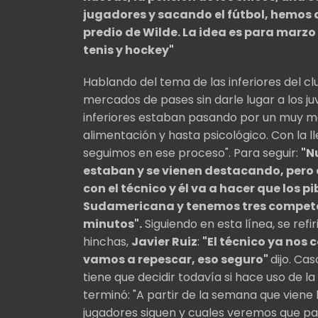
jugadores y sacando el fútbol, hemos 
predio de Wilde. La idea es para marz
tenis y hockey"
Hablando del tema de las inferiores del c
mercados de pases sin darle lugar a los ju
inferiores estaban pasando por un muy m
alimentación y hasta psicológico. Con la l
seguimos en ese proceso". Para seguir:
"N
estaban y se vienen destacando, pero 
con el técnico y él va a hacer que los p
Sudamericana y tenemos tres compete
minutos".
Siguiendo en esta línea, se refi
hinchas,
Javier Ruiz
:
"El técnico ya nos 
vamos a repescar, eso seguro"
dijo. Cas
tiene que decidir todavía si hace uso de 
terminó: "A partir de la semana que viene
jugadores siguen y cuales veremos que pa