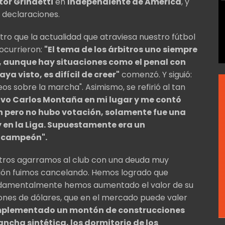
tor Grindetti
en
Independiente de América
, y
s declaraciones.
tro que la actualidad que atraviesa nuestro fútbol
ocurrieron:
"El tema de los árbitros uno siempre
s, aunque hay situaciones como el penal con
ya visto, es difícil de creer"
comenzó. Y siguió:
s sobre la marcha". Asimismo, se refirió al tan
uvo Carlos Montaña en mi lugar y me contó
n pero no hubo votación, solamente fue una
 en la Liga. Supuestamente era un
a campeón".
sotros agarramos al club con una deuda muy
tión fuimos cancelando. Hemos logrado que
undamentalmente hemos aumentado el valor de su
lones de dólares, que en el mercado puede valer
plementado un montón de construcciones
ancha sintética, los dormitorio de los