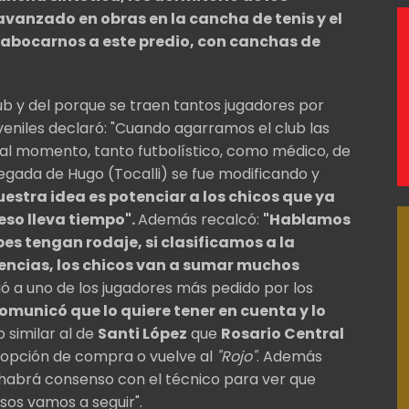
avanzado en obras en la cancha de tenis y el
o abocarnos a este predio, con canchas de
lub y del porque se traen tantos jugadores por
veniles declaró: "Cuando agarramos el club las
al momento, tanto futbolístico, como médico, de
legada de Hugo (Tocalli) se fue modificando y
uestra idea es potenciar a los chicos que ya
eso lleva tiempo".
Además recalcó:
"Hablamos
ibes tengan rodaje, si clasificamos a la
ncias, los chicos van a sumar muchos
rió a uno de los jugadores más pedido por los
comunicó que lo quiere tener en cuenta y lo
o similar al de
Santi López
que
Rosario Central
la opción de compra o vuelve al
"Rojo"
. Además
 habrá consenso con el técnico para ver que
sos vamos a seguir".