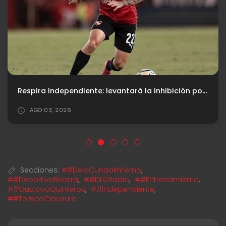
Respira Independiente: levantará la inhibición por Facundo Zabala
AGO 03, 2026
Secciones:
##DelaCunaalInfierno
,
##DeportivoRiestra
,
##DLCRadio
,
##Entrenamiento
,
##GustavoQuinteros
,
##Independiente
,
##TorneoClausura