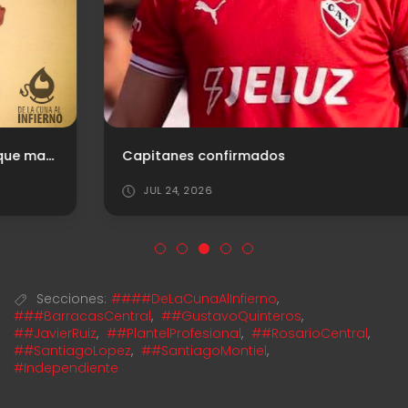
Capitanes confirmados
JUL 24, 2026
Secciones:
####DeLaCunaAlInfierno
,
###BarracasCentral
,
##GustavoQuinteros
,
##JavierRuiz
,
##PlantelProfesional
,
##RosarioCentral
,
##SantiagoLopez
,
##SantiagoMontiel
,
#Independiente