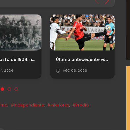
Último antecedente vs. Platense
Gustavo Quinteros trabaja en el equipo: ¿Cuál será el XI para el debut?
6, 2026
JUL 24, 2026
erno
,
#Independiente
,
#Inferiores
,
#Predio
,