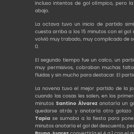
incluso intentos de gol olímpico, pero la
abajo.
La octava tuvo un inicio de partido si
cuesta arriba a los 15 minutos con el gol 
volvió muy trabado, muy complicado de sob
0.
El segundo tiempo fue un calco, un parti
muy permisivos, cobraban muchas faltas
fluidas y sin mucho para destacar. El partido
La novena tuvo el mejor partido de la j
cuando las cosas les salen, en los prime
minutos
Santino Álvarez
anotaría un go
quedarse atrás y anotaría otro golazo
Tapia
se sumaba a la fiesta para poner 
minutos anotaría el gol del descuento, pe
Bruno Juarez
convertiría el 4 a 1 con el 