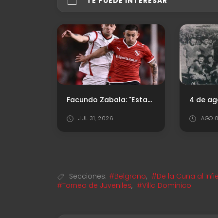
TE PUEDE INTERESAR
Facundo Zabala: "Estamos para grandes cosas, pero vamos partido a partido"
4 de agosto de 1904: nace el "Rey de Copas"
AGO 04, 2026
AGO 0
Secciones:
#Belgrano
,
#De la Cuna al Infi
#Torneo de Juveniles
,
#Villa Dominico