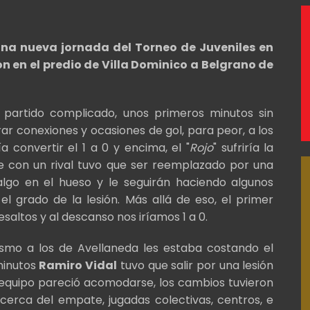
una nueva jornada del Torneo de Juveniles en
n en el predio de Villa Dominico a Belgrano de
n partido complicado, unos primeros minutos sin
ar conexiones y ocasiones de gol, para peor, a los
ía convertir el 1 a 0 y encima, el "
Rojo
" sufriría la
ce con un rival tuvo que ser reemplazado por una
 algo en el hueso y le seguirán haciendo algunos
l grado de la lesión. Más allá de eso, el primer
saltos y al descanso nos iríamos 1 a 0.
ismo a los de Avellaneda les estaba costando el
 minutos
Ramiro Vidal
tuvo que salir por una lesión
el equipo pareció acomodarse, los cambios tuvieron
erca del empate, jugadas colectivas, centros, e