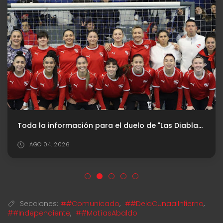
Toda la información para el duelo de "Las Diablas" en Copa Argentina
AGO 04, 2026
Secciones:
##Comunicado
,
##DelaCunaalInfierno
,
##Independiente
,
##MatíasAbaldo