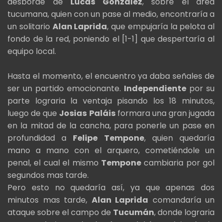
desborde de
Lucas González
, sobre el área
tucumana, quien con un pase al medio, encontraría a
un solitario
Alan Laprida
, que empujaría la pelota al
fondo de la red, poniendo el [1-1] que despertaría al
equipo local.
Hasta el momento, el encuentro ya daba señales de
ser un partido emocionante.
Independiente
por su
parte lograria la ventaja pisando los 18 minutos,
luego de que
Josias
Paláis
formara una gran jugada
en la mitad de la cancha, para ponerle un pase en
profundidad a
Felipe
Tempone
, quien quedaría
mano a mano con el arquero, cometiéndole un
penal, el cual el mismo
Tempone
cambiaria por gol
segundos mas tarde.
Pero esto no quedaría así, ya que apenas dos
minutos mas tarde,
Alan Laprida
comandaría un
ataque sobre el campo de
Tucumán
, donde lograria