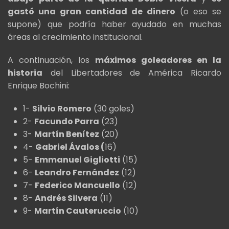
gastó una gran cantidad de dinero
(o eso se
supone) que podría haber ayudado en muchas
áreas al crecimiento institucional.
A continuación, los
máximos goleadores en la
historia
del Libertadores de América Ricardo
Enrique Bochini:
1-
Silvio Romero
(30 goles)
2-
Facundo Parra
(23)
3-
Martín Benítez
(20)
4-
Gabriel Ávalos (
16)
5-
Emmanuel Gigliotti
(15)
6-
Leandro Fernández
(12)
7-
Federico Mancuello
(12)
8-
Andrés Silvera
(11)
9-
Martín Cauteruccio
(10)