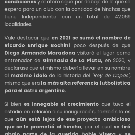
condiciones
y el aforo sigue por debajo de lo que se
espera para un club con la cantidad de hinchas que
tiene Independiente con un total de 42.069
localidades.
Vale destacar que
en 2021 se sumó el nombre de
Ricardo Enrique Bochini
poco después de que
Diego Armando Maradona
visitará el lugar como
entrenador de
Gimnasia de La Plata,
en 2020, y
declarase que el mismo debería llevar en su nombre
al
maximo ídolo
de la historia del
"Rey de Copas",
mismo que era
la más alta referencia futbolística
para el astro argentino.
Si bien
es innegable el crecimiento
que tuvo el
estadio en relación a su inauguración, también lo es
que
aún está lejos de ese proyecto ambicioso
que se le prometió al hincha
, por el cual
se tiró
abajo parte de la querida Doble Visera
y
se