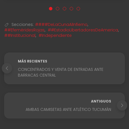
Secciones:
####DeLaCunaAlInfierno
,
##EfeméridesRojas
,
##EstadioLibertadoresDeAmerica
,
##Institucional
,
#Independiente
MÁS RECIENTES
CONCENTRADOS Y VENTA DE ENTRADAS ANTE
BARRACAS CENTRAL
ANTIGUOS
AMBAS CAMISETAS ANTE ATLÉTICO TUCUMÁN