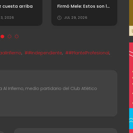
Firmó Mele: Estos son los arqueros uruguayos que dejaron una huella en Independiente
z cuesta arriba
3, 2026
JUL 29, 2026
alInfierno
,
##Independiente
,
##PlantelProfesional
,
Al Infierno, medio partidario del Club Atlético