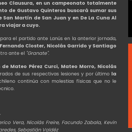
rneo Clausura, en un campeonato totalmente
unto de Gustavo Quinteros buscará sumar sus
te San Martín de San Juan y en De La Cuna Al
a viajar a cuyo.
ara el partido ante Lanús en la anterior jornada,
ernando Closter, Nicolás Garrido y Santiago
ntro ante el
"Granate"
.
de Mateo Pérez Curci, Mateo Morro, Nicolás
ados de sus respectivas lesiones y por último
la
chileno continúa con molestias físicas que no le
écnico.
erico Vera, Nicolás Freire, Facundo Zabala, Kevin
redes, Sebastián Valdéz