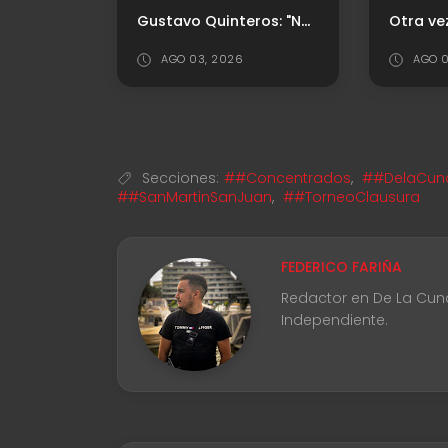
Gustavo Quinteros: "No salió el partido que preparamos, no tuvimos elaboración"
Otra ve
AGO 03, 2026
AGO 0
Secciones:
##Concentrados
,
##DelaCuna
##SanMartinSanJuan
,
##TorneoClausura
FEDERICO FARIÑA
Redactor en De La Cuna 
Independiente.