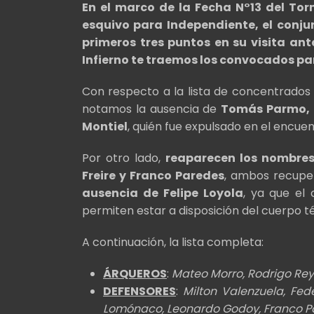
En el marco de la Fecha N°13 del To
esquivo para Independiente, el conj
primeros tres puntos en su visita an
Infierno te traemos los convocados par
Con respecto a la lista de concentrados p
notamos la ausencia de
Tomás Parmo, F
Montiel
, quién fue expulsado en el encue
Por otro lado,
reaparecen los nombres 
Freire y Franco Paredes
, ambos recuper
ausencia de Felipe Loyola
, ya que el 
permiten estar a disposición del cuerpo t
A continuación, la lista completa:
ÁRQUEROS
:
Mateo Morro, Rodrigo Rey
DEFENSORES
:
Milton Valenzuela, Fed
Lomónaco, Leonardo Godoy, Franco Pa