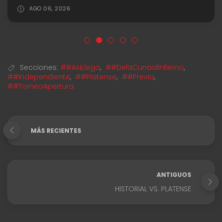
AGO 06, 2026
Secciones:
##AsiLlega
,
##DelaCunaalInfierno
,
##Independiente
,
##Platense
,
##Previa
,
##TorneoApertura
MÁS RECIENTES
ANTIGUOS
HISTORIAL VS. PLATENSE