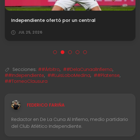
Independiente ofertó por un central
JUL 25, 2026
Secciones:
##Árbitro
,
##DelaCunaalInfierno
,
##Independiente
,
##LuisLoboMedina
,
##Platense
,
##TorneoClausura
FEDERICO FARIÑA
Redactor en De La Cuna Al Infierno, medio partidario
del Club Atlético Independiente.