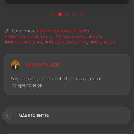
Secciones:
##ClasicodeAvellaneda
,
##DelaCunaalInfierno
,
##GustavoQuinteros
,
##Independiente
,
##PabloGaldames
,
##Puntajes
NAHUEL TALUTIS
Soy un apasionado del fútbol que ama a
Independiente.
MÁS RECIENTES