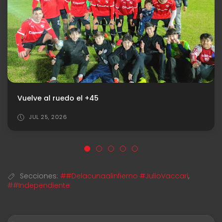
Independiente ofertó por un central
JUL 25, 2026
Secciones:
##Delacunaalinfierno #JulioVaccari
,
##Independiente