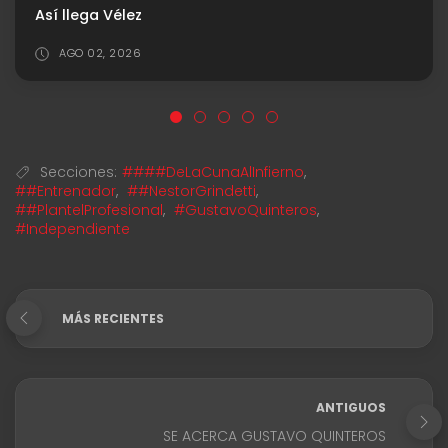
Así llega Vélez
AGO 02, 2026
Secciones:
####DeLaCunaAlInfierno
,
##Entrenador
,
##NestorGrindetti
,
##PlantelProfesional
,
#GustavoQuinteros
,
#Independiente
MÁS RECIENTES
ANTIGUOS
SE ACERCA GUSTAVO QUINTEROS