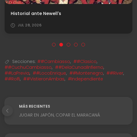
Historial ante Newell's
JUL 28, 2026
Secciones:
##Cambiasso
,
##Clasico
,
##CuchuCambiasso
,
##DelaCunaalInfierno
,
##LaPrevia
,
##LocoEnrique
,
##Montenegro
,
##River
,
##Rolfi
,
##VistieronAmbas
,
#Independiente
MÁS RECIENTES
JUGAR EN JAPÓN, COPAR EL MARACANÁ