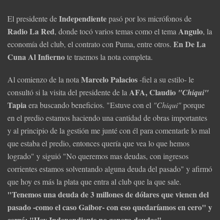
Independiente
El presidente de
pasó por los micrófonos de
Radio La Red
Angulo
, donde tocó varios temas como el tema
, la
En De La
economía del club, el contrato con Puma, entre otros.
Cuna Al Infierno
te traemos la nota completa.
Marcelo Palacios
Al comienzo de la nota
-fiel a su estilo- le
AFA, Claudio
consultó si la visita del presidente de la
"Chiqui"
Tapia
era buscando beneficios. "Estuve con el
"Chiqui"
porque
en el predio estamos haciendo una cantidad de obras importantes
y al principio de la gestión me junté con él para comentarle lo mal
que estaba el predio, entonces quería que vea lo que hemos
logrado" y siguió "No queremos mas deudas, con ingresos
corrientes estamos solventando alguna deuda del pasado" y afirmó
que hoy es más la plata que entra al club que la que sale.
"Tenemos una deuda de 3 millones de dólares que vienen del
pasado -como el caso Gaibor- con eso quedaríamos en cero" y
cerró: "Hoy Independiente no genera deudas".