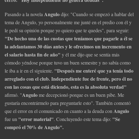
Angulo
Pasando a la novela
dijo: "Cuando se empezó a hablar del
tema de Angulo, yo personalmente me junté en el predio con él y
le pedí su opinión porque yo quiero que te quedes", para seguir:
"De hecho una de las cuotas que teníamos que pagarle a él se
la adelantamos 30 días antes y le ofrecimos un incremento en
el salario hasta fin de año"
y él me dijo que se sentía más
cómodo yéndose porque tuvo un buen semestre y no sabía como
"Después me enteré que ya tenía todo
le iba a ir en el siguiente.
arreglado con el club. Independiente fue de frente, pero él no
con las cosas que está diciendo, esta es la absoluta verdad"
Angulo
afirmó. "
me decepcionó porque es un buen pibe. Me
gustaría encontrármelo para preguntarle esto". También comentó
Angulo
que el error en el comunicado en cuanto a la deuda con
"error material"
"Se
fue un
. Concluyendo este tema dijo:
compró el 70% de Angulo".