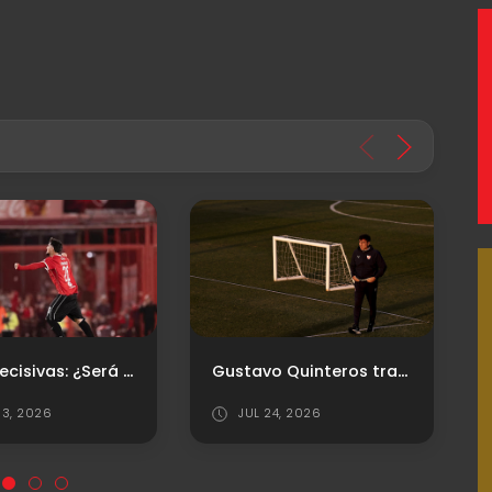
Gustavo Quinteros trabaja en el equipo: ¿Cuál será el XI para el debut?
Santiago Arias: "Esto se define en los detalles"
4, 2026
AGO 04, 2026