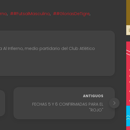
erno
,
##FutsalMasculino
,
##GloriasDeTigre
,
Al Infierno, medio partidario del Club Atlético
ANTIGUOS
FECHAS 5 Y 6 CONFIRMADAS PARA EL
"ROJO"