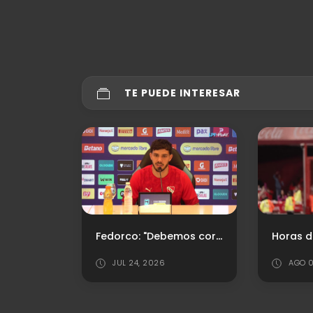
TE PUEDE INTERESAR
Fedorco: "Debemos corregir y ser un equipo más confiable"
Horas decisivas: ¿Será el último partido de Kevin Lomónaco en el Rojo?
AGO 03, 2026
JUL 2