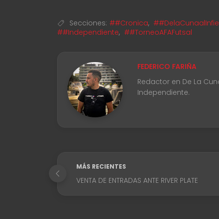
Secciones:
##Cronica
,
##DelaCunaalInfi
##Independiente
,
##TorneoAFAFutsal
FEDERICO FARIÑA
Redactor en De La Cuna 
Independiente.
MÁS RECIENTES
VENTA DE ENTRADAS ANTE RIVER PLATE