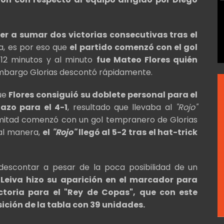
r a sumar dos victorias consecutivas tras el
a, es por eso que
el partido comenzó con el gol
12 minutos y al minuto
fue Mateo Flores quién
embargo Glorias descontó rápidamente.
que
Flores consiguió su doblete personal para el
azo para el 4-1
, resultado que llevaba al
"Rojo"
itad comenzó con un gol tempranero de Glorias
ual manera,
el
"Rojo"
llegó al 5-2 tras el hat-trick
a descontar a pesar de la poca posibilidad de un
eiva hizo su aparición en el marcador para
ctoria para el "Rey de Copas", que con este
ición de la tabla con 39 unidades.