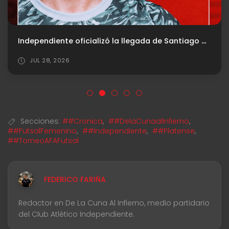
Independiente oficializó la llegada de Santiago Mele
JUL 28, 2026
Secciones:
##Cronica
,
##DelaCunaalInfierno
,
##FutsalFemenino
,
##Independiente
,
##Platense
,
##TorneoAFAFutsal
FEDERICO FARIÑA
Redactor en De La Cuna Al Infierno, medio partidario
del Club Atlético Independiente.