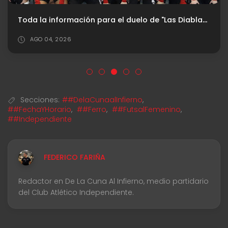
Toda la información para el duelo de "Las Diablas" en Copa Argentina
AGO 04, 2026
Secciones:
##DelaCunaalInfierno
,
##FechaYHorario
,
##Ferro
,
##FutsalFemenino
,
##Independiente
FEDERICO FARIÑA
Redactor en De La Cuna Al Infierno, medio partidario
del Club Atlético Independiente.