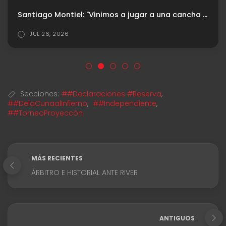
Santiago Montiel: "Vinimos a jugar a una cancha muy difícil"
JUL 26, 2026
Secciones:
##Declaraciones #Reserva
,
##DelaCunaalInfierno
,
##Independiente
,
##TorneoProyeccón
MÁS RECIENTES
ÁRBITRO E HISTORIAL ANTE RIVER
ANTIGUOS