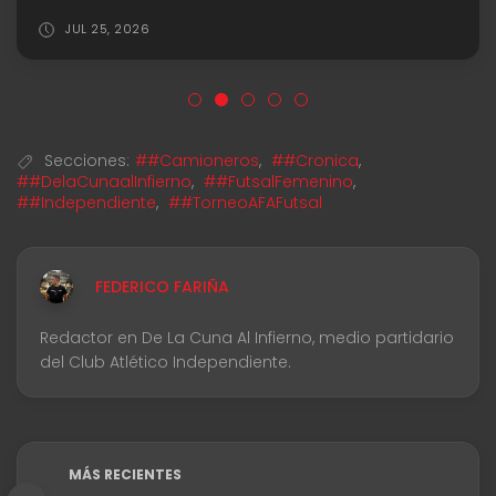
AGO 03, 2026
Secciones:
##Camioneros
,
##Cronica
,
##DelaCunaalInfierno
,
##FutsalFemenino
,
##Independiente
,
##TorneoAFAFutsal
FEDERICO FARIÑA
Redactor en De La Cuna Al Infierno, medio partidario
del Club Atlético Independiente.
MÁS RECIENTES