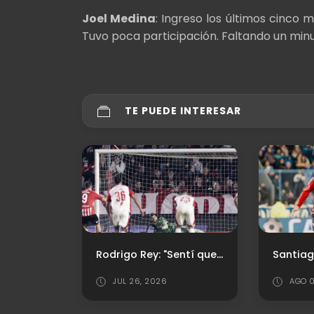
Joel Medina
: Ingreso los últimos cinco
Tuvo poca participación. Faltando un minu
TE PUEDE INTERESAR
Rodrigo Rey: "Sentí que el penal podía ir ahí"
Santiago Arias: "Esto se define en los detalles"
AGO 04, 2026
AGO 0