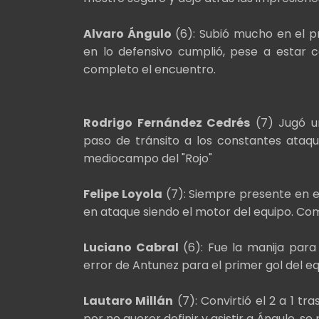
Alvaro Ángulo
(6): Subió mucho en el pr
en lo defensivo cumplió, pese a estar co
completo el encuentro.
Rodrigo Fernández Cedrés
(7) Jugó u
paso de tránsito a los constantes ataqu
mediocampo del "Rojo"
Felipe Loyola
(7): Siempre presente en e
en ataque siendo el motor del equipo. C
Luciano Cabral
(6): Fue la manija para 
error de Antunez para el primer gol del e
Lautaro Millán
(7): Convirtió el 2 a 1 tr
por no querer definir y asistir a Ángulo, 