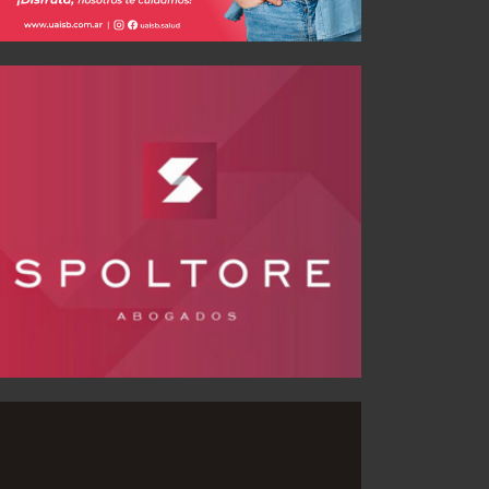
La previa ante Newell’s: horario, TV, y posibles formaciones
JUL 30, 2026