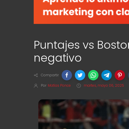
Puntajes vs Boston 
negativo
Compartir
Por
Matías Ponce
martes, mayo 06, 2025