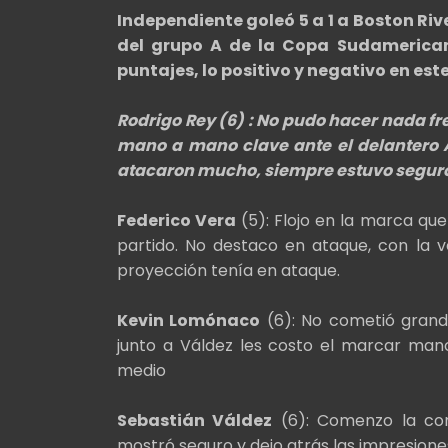
Independiente goleó 5 a 1 a Boston Riv
del grupo A de la Copa Sudamericana
puntajes, lo positivo y negativo en est
Rodrigo Rey
(6) : No pudo hacer nada fre
mano a mano clave ante el delantero A
atacaron mucho, siempre estuvo seguro
Federico Vera
(5): Flojo en la marca que
partido. No destaco en ataque, con la v
proyección tenía en ataque.
Kevin Lomónaco
(6): No cometió grande
junto a Váldez les costo el marcar mano
medio
Sebastián Váldez
(6): Comenzo la con
mostró seguro y dejo atrás las impresione