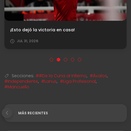
¡Esto dejó la victoria en casa!
JUL 31, 2026
Secciones:
##De la Cuna al Infierno
,
#Ávalos
,
#Independiente
,
#Lanus
,
#Liga Profeisonal
,
#Mancuello
MÁS RECIENTES