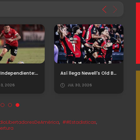
Respira Independiente: levantará la inhibición por Facundo Zabala
Así llega Newell's Old Boys
3, 2026
JUL 30, 2026
dioLibertadoresDeAmérica
,
##Estadisticas
,
ertura