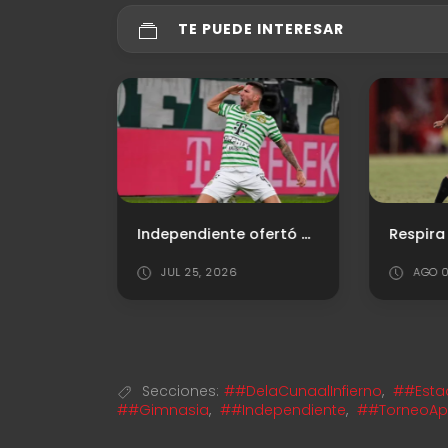
TE PUEDE INTERESAR
Santiago Mele: "Independiente es un equipo grande y aspira a ser campeón"
Independiente ofertó por un central
JUL 25, 2026
AGO 0
Secciones:
##DelaCunaalInfierno
,
##Esta
##Gimnasia
,
##Independiente
,
##TorneoAp