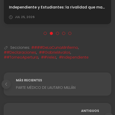
Independiente y Estudiantes: la rivalidad que marcó una época
JUL 25, 2026
Secciones:
####DeLaCunaAlInfierno
,
##Declaraciones
,
##GabrielAvalos
,
##TorneoApertura
,
##Velez
,
#Independiente
MÁS RECIENTES
PARTE MÉDICO DE LAUTARO MILLÁN
ANTIGUOS