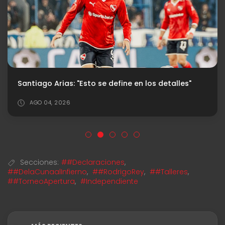
Santiago Arias: "Esto se define en los detalles"
AGO 04, 2026
Secciones:
##Declaraciones
,
##DelaCunaalInfierno
,
##RodrigoRey
,
##Talleres
,
##TorneoApertura
,
#Independiente