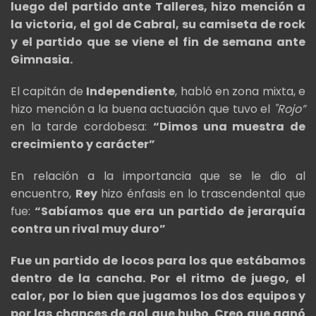
luego del partido ante Talleres, hizo mención a
la victoria, el gol de Cabral, su camiseta de rock
y el partido que se viene el fin de semana ante
Gimnasia.
El capitán de
Independiente
, habló en zona mixta, e
hizo mención a la buena actuación que tuvo el
"Rojo”
en la tarde cordobesa:
“Dimos una muestra de
crecimiento y carácter”
En relación a la importancia que se le dio al
encuentro,
Rey
hizo énfasis en lo trascendental que
fue:
“Sabíamos que era un partido de jerarquía
contra un rival muy duro”
Fue un partido de locos para los que estábamos
dentro de la cancha. Por el ritmo de juego, el
calor, por lo bien que jugamos los dos equipos y
por las chances de gol que hubo. Creo que ganó