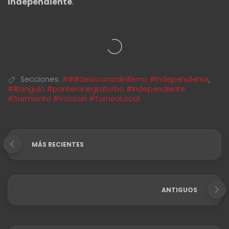
Independiente
.
Secciones:
###delacunaaliniferno #independiente
,
##angulo #panteranegraturbo #Independiente
#Sarmiento #Vaccari #TorneoLocal
MÁS RECIENTES
ANTIGUOS