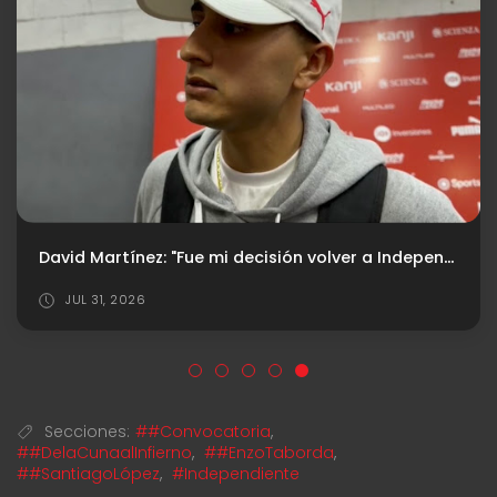
David Martínez: "Fue mi decisión volver a Independiente"
JUL 31, 2026
Secciones:
##Convocatoria
,
##DelaCunaalInfierno
,
##EnzoTaborda
,
##SantiagoLópez
,
#Independiente