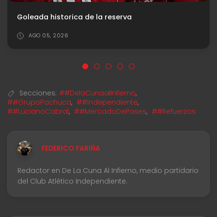
Respira Independiente: levantará la inhibición por Facundo Zabala
AGO 03, 2026
Secciones:
##DelaCunaalInfierno
,
##GrupoPachuca
,
##Independiente
,
##LucianoCabral
,
##MercadoDePases
,
##Refuerzos
FEDERICO FARIÑA
Redactor en De La Cuna Al Infierno, medio partidario
del Club Atlético Independiente.