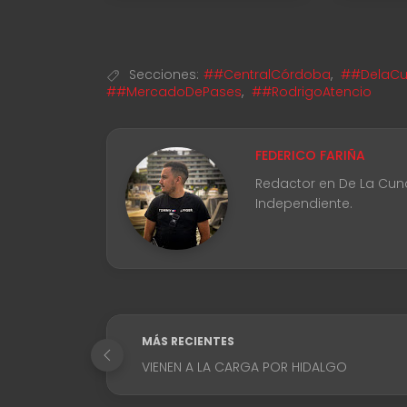
Secciones:
##CentralCórdoba
,
##DelaCun
##MercadoDePases
,
##RodrigoAtencio
FEDERICO FARIÑA
Redactor en De La Cuna 
Independiente.
MÁS RECIENTES
VIENEN A LA CARGA POR HIDALGO