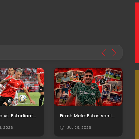
La previa vs. Estudiantes de La Plata: Horario, TV y Probables formaciones
Firmó Mele: Estos son los arqueros uruguayos que dejaron una huella en Independiente
6, 2026
JUL 29, 2026