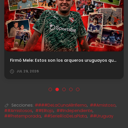
Reserva: Convocados Vs. San Martin de San Juan
AGO 04, 2026
Secciones:
####DeLaCunaAlInfierno
,
##Amistoso
,
##Amistosos
,
##ElRojo
,
##Independiente
,
##Pretemporada
,
##SerieRíoDeLaPlata
,
##Uruguay