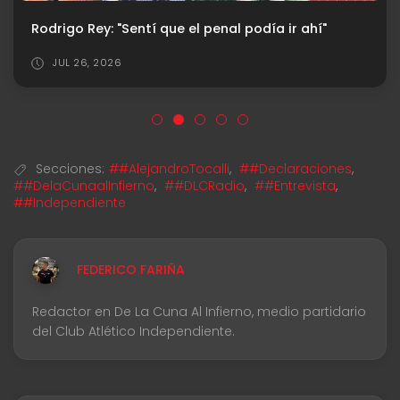
Rodrigo Rey: "Sentí que el penal podía ir ahí"
JUL 26, 2026
Secciones:
##AlejandroTocalli
,
##Declaraciones
,
##DelaCunaalInfierno
,
##DLCRadio
,
##Entrevista
,
##Independiente
FEDERICO FARIÑA
Redactor en De La Cuna Al Infierno, medio partidario
del Club Atlético Independiente.