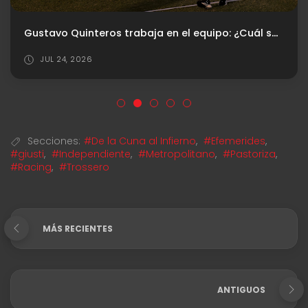
Gustavo Quinteros trabaja en el equipo: ¿Cuál será el XI para el debut?
JUL 24, 2026
Secciones:
#De la Cuna al Infierno
,
#Efemerides
,
#giusti
,
#Independiente
,
#Metropolitano
,
#Pastoriza
,
#Racing
,
#Trossero
MÁS RECIENTES
ANTIGUOS