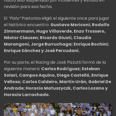
había sido suspendido por incidentes y estaba en
revisión para esa fecha.
El
“Pato”
Pastoriza eligió el siguiente once para jugar
el histórico encuentro:
Gustavo Moriconi; Rodolfo
Zimmermann, Hugo Villaverde, Enzo Trossero,
Néstor Clausen; Ricardo Giusti, Claudio
Marangoni, Jorge Burruchaga; Enrique Bochini;
Enrique Sánchez y José Percudani.
Por su parte, el Racing de José Pizzutti formó de la
siguiente manera:
Carlos Rodríguez; Esteban
Solari, Campos Aquino, Diego Castelló, Enrique
Velloso; Carlos Caldeiro, Martín Urán, Gabriel De
Andrade; Horacio Matuszyczk, Carlos Lozano y
Horacio Larrachado.