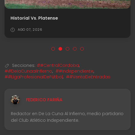
Historial Vs. Platense
AGO 07, 2026
Secciones:
##CentralCordoba
,
##DelaCunaalInfierno
,
##Independiente
,
##LigaProfesionalDeFútbol
,
##VentaDeEntradas
FEDERICO FARIÑA
Redactor en De La Cuna Al Infierno, medio partidario
del Club Atlético Independiente.