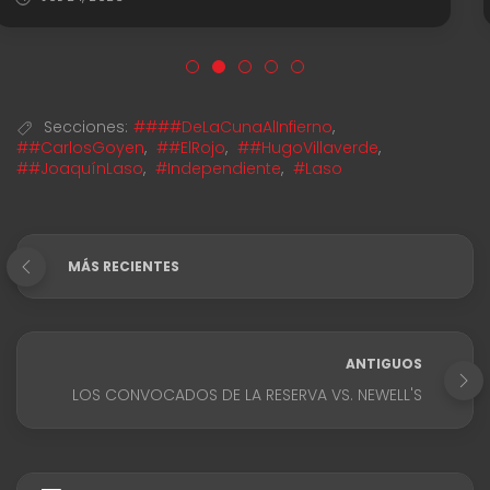
Secciones:
####DeLaCunaAlInfierno
,
##CarlosGoyen
,
##ElRojo
,
##HugoVillaverde
,
##JoaquínLaso
,
#Independiente
,
#Laso
MÁS RECIENTES
ANTIGUOS
LOS CONVOCADOS DE LA RESERVA VS. NEWELL'S