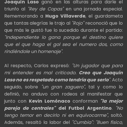
Joaquín Laso
ganó en las alturas para darle el
triunfo al
"Rey de Copas"
en una jornada especial.
Rememorando a
Hugo Villaverde
, el guardameta
que tantas alegrías le trajo al
"Rojo"
reconoció que lo
que más le gustó fue lo sucedido durante el partido:
"Independiente lo gana porque el destino quiere
que el que haga el gol sea el numero dos, como
rindiéndole un homenaje"
.
Al respecto, Carlos expresó:
"Un jugador que para
mi entender es mal criticado.
Creo que Joaquín
Laso no es respetado como tendría que serlo
"
. Acto
seguido, sobre
"un gran zaguero"
, tal y como lo
definió, no anduvo con rodeos al manifestar que
junto con
Kevin Lomónaco
conforman
"la mejor
pareja de centrales"
del Futbol Argentino
.
"No
tengo temor en decirlo ni en equivocarme"
, soltó.
Además, resaltó la labor del
"Cumbia":
"Buen físico,