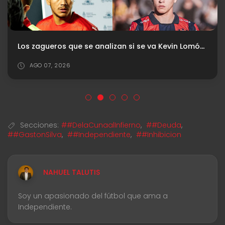
Los zagueros que se analizan si se va Kevin Lomónaco
AGO 07, 2026
Secciones:
##DelaCunaalInfierno
,
##Deuda
,
##GastonSilva
,
##Independiente
,
##Inhibicion
NAHUEL TALUTIS
Soy un apasionado del fútbol que ama a
Independiente.