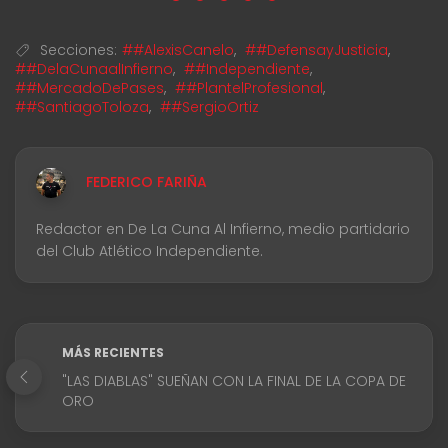
Secciones:
##AlexisCanelo
,
##DefensayJusticia
,
##DelaCunaalInfierno
,
##Independiente
,
##MercadoDePases
,
##PlantelProfesional
,
##SantiagoToloza
,
##SergioOrtiz
FEDERICO FARIÑA
Redactor en De La Cuna Al Infierno, medio partidario
del Club Atlético Independiente.
MÁS RECIENTES
"LAS DIABLAS" SUEÑAN CON LA FINAL DE LA COPA DE
ORO