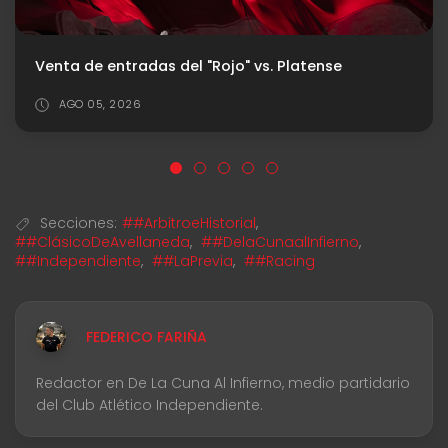
Santiago Arias: "Esto se define en los detalles"
AGO 04, 2026
Secciones:
##ArbitroeHistorial
,
##ClásicoDeAvellaneda
,
##DelaCunaalInfierno
,
##Independiente
,
##LaPrevia
,
##Racing
FEDERICO FARIÑA
Redactor en De La Cuna Al Infierno, medio partidario
del Club Atlético Independiente.