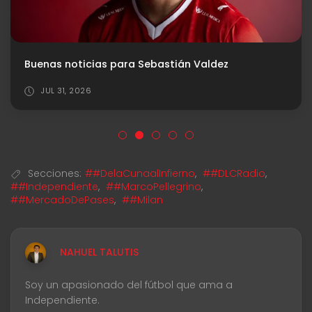
Buenas noticias para Sebastián Valdez
JUL 31, 2026
Secciones:
##DelaCunaalInfierno
,
##DLCRadio
,
##Independiente
,
##MarcoPellegrino
,
##MercadoDePases
,
##Milan
NAHUEL TALUTIS
Soy un apasionado del fútbol que ama a
Independiente.