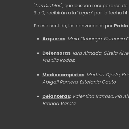
"
Las Diablas
", que buscan recuperarse de 
3 a 0, recibirán a la "
Lepra
" por la fecha 14
En ese sentido, las convocadas por
Pablo
Arqueras
:
Maia Ochonga, Florencia C
Defensoras
:
Iara Almada, Gisela Álves
Priscila Rodas
;
Mediocampistas
:
Martina Ojeda, Bri
Abigail Romero, Estefanía Gauto
;
Delanteras
:
Valentina Barroso, Pía Álv
Brenda Varela
.