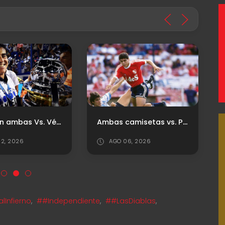
Vistieron ambas Vs. Vélez
Ambas camisetas vs. Platense
2, 2026
AGO 06, 2026
Infierno
,
##Independiente
,
##LasDiablas
,