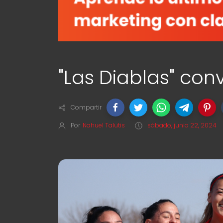
"Las Diablas" con
Compartir
Por
Nahuel Talutis
sábado, junio 22, 2024