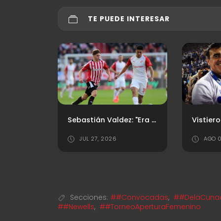
TE PUEDE INTERESAR
Lo positivo, lo negativo y los puntajes ante Estudiantes de La Plata
Sebastián Valdez: "Era importante dar este primer paso"
JUL 27, 2026
AGO 0
Secciones:
##Convocadas
,
##DelaCunaal
##Newells
,
##TorneoAperturaFemenino