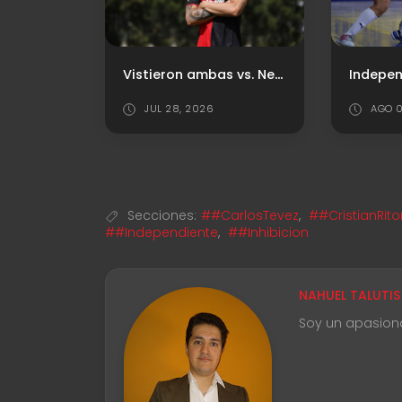
Vistieron ambas vs. Newell's
Independiente luchó pero cayó ante Boca en un partidazo repleto de goles
8, 2026
AGO 02, 2026
Secciones:
##CarlosTevez
,
##CristianRit
##Independiente
,
##Inhibicion
NAHUEL TALUTIS
Soy un apasion