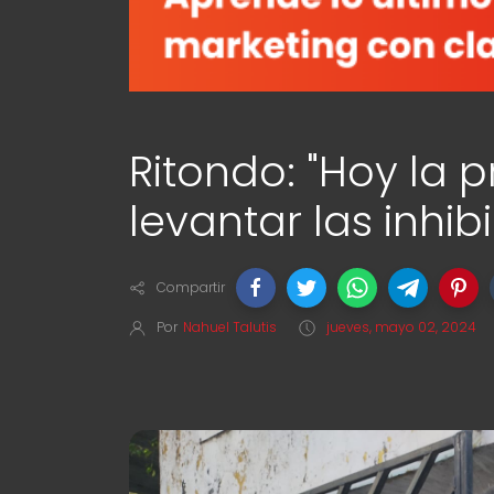
Ritondo: "Hoy la p
levantar las inhib
Compartir
Por
Nahuel Talutis
jueves, mayo 02, 2024