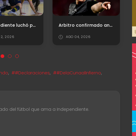
Arbitro confirmado ante Platense
Sebastián Valdez: "Era importante dar este primer paso"
AGO 04, 2026
JUL 27, 2026
ondo
,
##Declaraciones
,
##DelaCunaalInfierno
,
ado del fútbol que ama a Independiente.