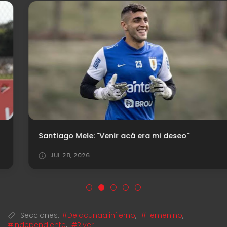
Santiago Mele: "Venir acá era mi deseo"
JUL 28, 2026
Secciones:
#Delacunaalinfierno
,
#Femenino
,
#Independiente
,
#River