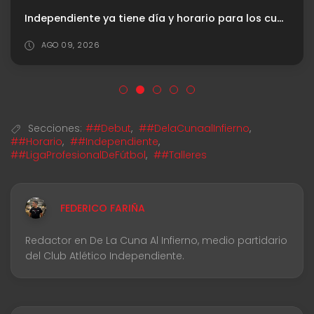
Independiente ya tiene día y horario para los cuartos de final de la Copa Argentina
AGO 09, 2026
Secciones:
##Debut
,
##DelaCunaalInfierno
,
##Horario
,
##Independiente
,
##LigaProfesionalDeFútbol
,
##Talleres
FEDERICO FARIÑA
Redactor en De La Cuna Al Infierno, medio partidario
del Club Atlético Independiente.