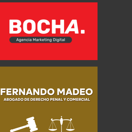
Gustavo Quinteros: "No salió el partido que preparamos, no tuvimos elaboración"
AGO 03, 2026