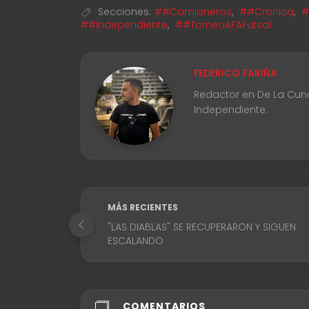
Secciones:
##Camioneros
,
##Cronica
,
#
##Independiente
,
##TorneoAFAFutsal
FEDERICO FARIÑA
Redactor en De La Cuna 
Independiente.
MÁS RECIENTES
"LAS DIABLAS" SE RECUPERARON Y SIGUEN
ESCALANDO
COMENTARIOS