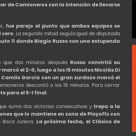
 par de Camioneros con la intención de llevarse
ar,
fue parejo al punto que ambos equipos se
l cero
. La segunda mitad seguía igual de disputada
nuto 11 donde Biagio Russo con una estupenda
ya que dos minutos después
Russo convirtió su
 marcó el 2-0, luego a los 15 minutos Nicolás Di
s, Camilo García con un gran zurdazo marcó el
mioneros descontó a los 18 minutos. Para cerrar
te para el 5-1 final
.
que suma dos victorias consecutivas y
trepa a la
iones que lo mantiene en zona de Playoffs con
s Boca Juniors.
La próxima fecha, el Clásico de