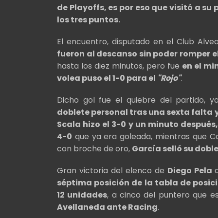
de Playoffs, es por eso que visitó a su
los tres puntos.
El encuentro, disputado en el Club Alve
fueron al descanso sin poder romper e
hasta los diez minutos, pero fue
en el mi
volea puso el 1-0 para el
"Rojo"
.
Dicho gol fue el quiebre del partido, 
doblete personal tras una sexta falta y
Scala hizo el 3-0 y un minuto despué
4-0
que ya era goleada, mientras que Ca
con broche de oro,
García selló su doble
Gran victoria del elenco de
Diego Pela
séptima posición de la tabla de posic
12 unidades
, a cinco del puntero que e
Avellaneda ante Racing
.