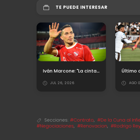
TE PUEDE INTERESAR
Independiente reconoció a Gabriel Ávalos y Santiago Arias en la previa del triunfo
Iván Marcone: "La cinta de capitán es algo simbólico"
JUL 26, 2026
AGO 0
Secciones:
#Contrato
,
#De la Cuna al Infi
#Negociaciones
,
#Renovacion
,
#Rodrigo Re