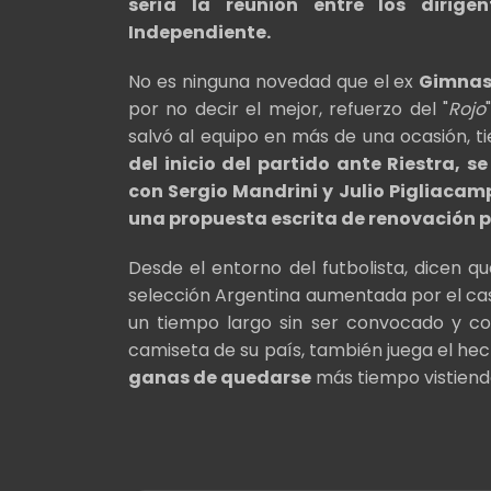
sería la reunión entre los dirige
Independiente.
No es ninguna novedad que el ex
Gimnasi
por no decir el mejor, refuerzo del "
Rojo
salvó al equipo en más de una ocasión, ti
del inicio del partido ante Riestra, s
con Sergio Mandrini y Julio Pigliacam
una propuesta escrita de renovación 
Desde el entorno del futbolista, dicen qu
selección Argentina aumentada por el c
un tiempo largo sin ser convocado y con
camiseta de su país, también juega el he
ganas de quedarse
más tiempo vistiend