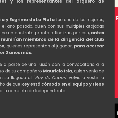
ntes y los representantes del arquero de
a y Esgrima de La Plata
fue uno de los mejores,
" el año pasado, quien con sus múltiples atajadas
ene un contrato pronto a finalizar, por eso,
antes
e reunirían miembros de la dirigencia del club
po
, quienes representan al jugador,
para acercar
por 2 años más
.
e a parte de una ilusión con la convocatoria a la
aso de su compañero
Mauricio Isla
, quien venía de
 su llegada al "
Rey de Copas
" volvió a vestir la
cho de que
Rey está cómodo en el equipo y tiene
o la camiseta de Independiente.