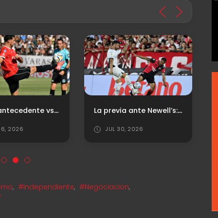
Último antecedente vs. Platense
La previa ante Newell’s: horario, TV, y posibles formaciones
6, 2026
JUL 30, 2026
erno
,
#Independiente
,
#Negociacion
,
y