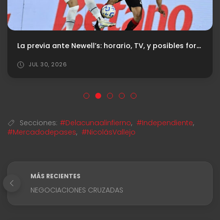
La previa ante Newell’s: horario, TV, y posibles formaciones
JUL 30, 2026
Secciones:
#Delacunaalinfierno
,
#Independiente
,
#Mercadodepases
,
#NicolásVallejo
MÁS RECIENTES
NEGOCIACIONES CRUZADAS