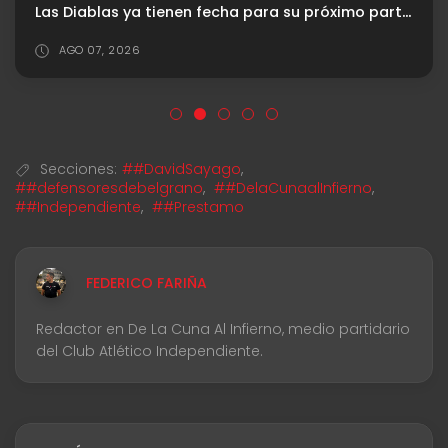
Las Diablas ya tienen fecha para su próximo partido ante Ferro
AGO 07, 2026
Secciones:
##DavidSayago
,
##defensoresdebelgrano
,
##DelaCunaalInfierno
,
##Independiente
,
##Prestamo
FEDERICO FARIÑA
Redactor en De La Cuna Al Infierno, medio partidario
del Club Atlético Independiente.