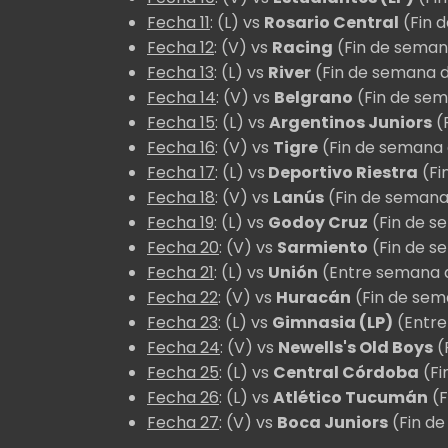
Fecha 11
: (L) vs
Rosario Central
(Fin 
Fecha 12
: (V) vs
Racing
(Fin de seman
Fecha 13
: (L) vs
River
(Fin de semana d
Fecha 14
: (V) vs
Belgrano
(Fin de sem
Fecha 15
: (L) vs
Argentinos Juniors
(
Fecha 16
: (V) vs
Tigre
(Fin de semana 
Fecha 17
: (L) vs
Deportivo Riestra
(Fi
Fecha 18
: (V) vs
Lanús
(Fin de semana
Fecha 19
: (L) vs
Godoy Cruz
(Fin de s
Fecha 20
: (V) vs
Sarmiento
(Fin de se
Fecha 21
: (L) vs
Unión
(Entre semana d
Fecha 22
: (V) vs
Huracán
(Fin de sema
Fecha 23
: (L) vs
Gimnasia (LP)
(Entre
Fecha 24
: (V) vs
Newells's Old Boys
(
Fecha 25
: (L) vs
Central Córdoba
(Fi
Fecha 26
: (L) vs
Atlético Tucumán
(F
Fecha 27
: (V) vs
Boca Juniors
(Fin de