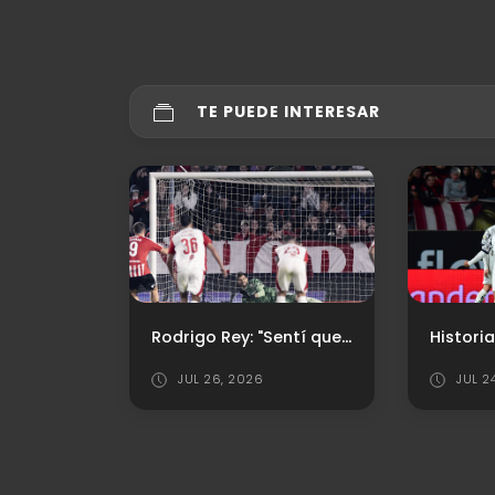
TE PUEDE INTERESAR
Rodrigo Rey: "Sentí que el penal podía ir ahí"
Vélez
JUL 26, 2026
JUL 2