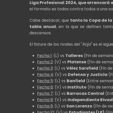
Liga Profesional 2024, que arrancará e
el formato es todos contra todos a una so
Cabe destacar, que
tanto la Copa de la
tabla anual
, en la que se definen tant
descensos.
El fixture de los rivales del "
Rojo
" es el sigu
Fecha 1
: (L) vs
Talleres
(Fin de semana
Fecha 2
: (V) vs
Platense
(Fin de sema
Fecha 3
: (L) vs
Vélez Sarsfield
(Fin de
Fecha 4
: (V) vs
Defensa y Justicia
(F
Fecha 5
: (L) vs
Banfield
(Entre semana
Fecha 6
: (V) vs
Instituto
(Fin de sema
Fecha 7
: (L) vs
Barracas Central
(Ent
Fecha 8
: (V) vs
Independiente Riva
Fecha 9
: (L) vs
San Lorenzo
(Fin de s
Fecha 10
: (V) vs
Estudiantes (LP)
(Fin